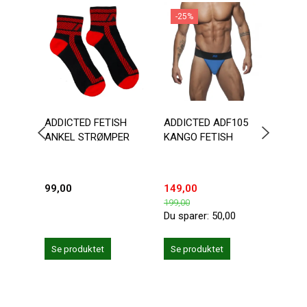
-25%
-1
ADDICTED FETISH
ADDICTED ADF105
ADDI
ANKEL STRØMPER
KANGO FETISH
FETI
99,00
149,00
203,
199,00
239,0
Du sparer:
50,00
Du sp
Se produktet
Se produktet
Se 