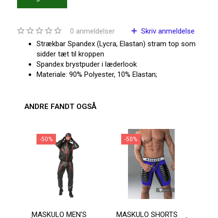
0
anmeldelser
Skriv anmeldelse
Strækbar Spandex (Lycra, Elastan) stram top som
sidder tæt til kroppen
Spandex brystpuder i læderlook
Materiale: 90% Polyester, 10% Elastan;
ANDRE FANDT OGSÅ
-50%
-50%
-2
MASKULO MEN'S
MASKULO SHORTS
ADDI