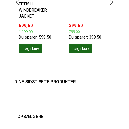
FETISH
KANG
WINDBREAKER
JACKET
599,50
399,50
149,
1.199,00
799,00
199,0
Du sparer:
599,50
Du sparer:
399,50
Du sp
Læg i kurv
Læg i kurv
Se 
DINE SIDST SETE PRODUKTER
TOPSÆLGERE