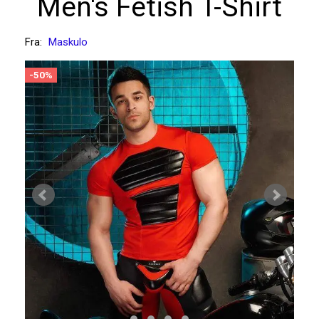
Men's Fetish T-Shirt
Fra:
Maskulo
-50%