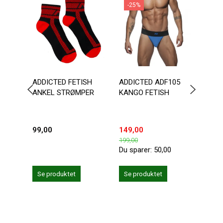
-25%
-1
ADDICTED FETISH
ADDICTED ADF105
ADDI
ANKEL STRØMPER
KANGO FETISH
FETI
99,00
149,00
203,
199,00
239,0
Du sparer:
50,00
Du sp
Se produktet
Se produktet
Se 