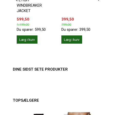
FETISH
KANG
WINDBREAKER
JACKET
599,50
399,50
149,
1.199,00
799,00
199,0
Du sparer:
599,50
Du sparer:
399,50
Du sp
Læg i kurv
Læg i kurv
Se 
DINE SIDST SETE PRODUKTER
TOPSÆLGERE