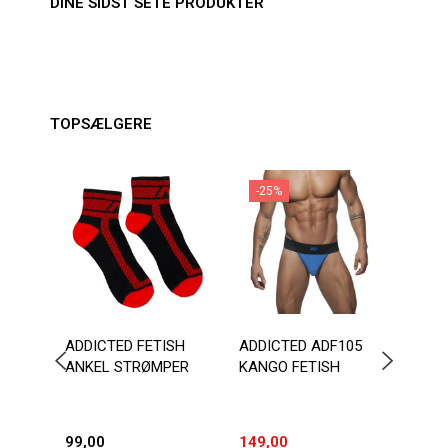
DINE SIDST SETE PRODUKTER
TOPSÆLGERE
-25%
-1
ADDICTED FETISH
ADDICTED ADF105
ADDI
ANKEL STRØMPER
KANGO FETISH
FETI
99,00
149,00
203,