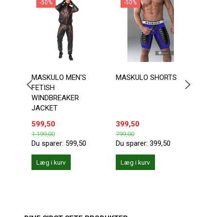
-50%
-50%
-2
MASKULO MEN'S
MASKULO SHORTS
ADDI
FETISH
KANG
WINDBREAKER
JACKET
599,50
399,50
149,
1.199,00
799,00
199,0
Du sparer:
599,50
Du sparer:
399,50
Du sp
Læg i kurv
Læg i kurv
Se 