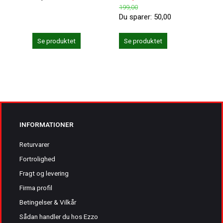
199,00
239,0
Du sparer:
50,00
Du sp
Se produktet
Se produktet
Se 
INFORMATIONER
Returvarer
Fortrolighed
Fragt og levering
Firma profil
Betingelser & Vilkår
Sådan handler du hos Ezzo