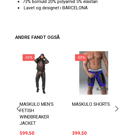
73% bomuld 20% polyamid 5% elastan
Lavet og designet i BARCELONA
ANDRE FANDT OGSÅ
-50%
-50%
-2
MASKULO MEN'S
MASKULO SHORTS
ADDI
FETISH
KANG
WINDBREAKER
JACKET
599,50
399,50
149,