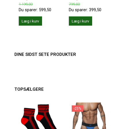
1.199,00
799,00
199,0
Du sparer:
599,50
Du sparer:
399,50
Du sp
Læg i kurv
Læg i kurv
Se 
DINE SIDST SETE PRODUKTER
TOPSÆLGERE
-25%
-1