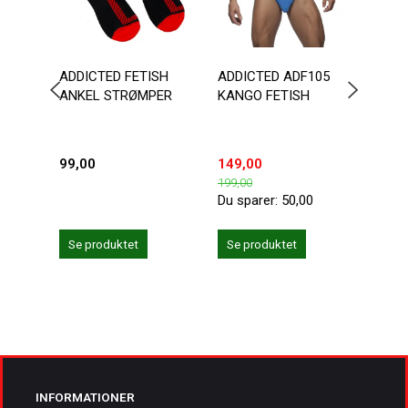
ADDICTED FETISH
ADDICTED ADF105
ADDI
ANKEL STRØMPER
KANGO FETISH
FETI
99,00
149,00
203,
199,00
239,0
Du sparer:
50,00
Du sp
Se produktet
Se produktet
Se 
INFORMATIONER