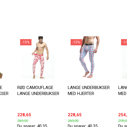
-15%
-15%
-1
E
RØD CAMOUFLAGE
LANGE UNDERBUKSER
LAN
KSER
LANGE UNDERBUKSER
MED HJERTER
MED
228,65
228,65
254
269,00
269,00
299,
Du sparer:
40,35
Du sparer:
40,35
Du s