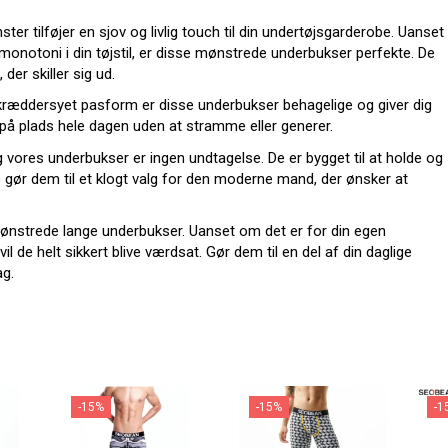
er tilføjer en sjov og livlig touch til din undertøjsgarderobe. Uanset
monotoni i din tøjstil, er disse mønstrede underbukser perfekte. De
der skiller sig ud.
skræddersyet pasform er disse underbukser behagelige og giver dig
t på plads hele dagen uden at stramme eller generer.
g vores underbukser er ingen undtagelse. De er bygget til at holde og
 gør dem til et klogt valg for den moderne mand, der ønsker at
ønstrede lange underbukser. Uanset om det er for din egen
il de helt sikkert blive værdsat. Gør dem til en del af din daglige
ag.
-15%
-15%
-1