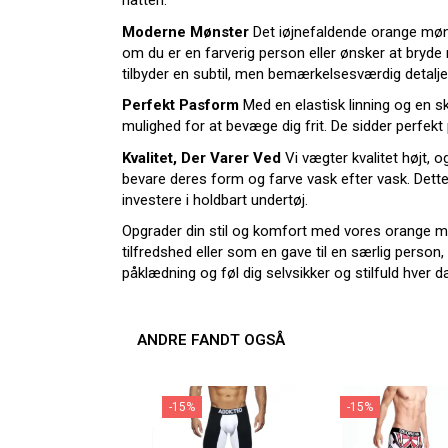
natten.
Moderne Mønster
Det iøjnefaldende orange mønst
om du er en farverig person eller ønsker at bryde 
tilbyder en subtil, men bemærkelsesværdig detalje, 
Perfekt Pasform
Med en elastisk linning og en 
mulighed for at bevæge dig frit. De sidder perfek
Kvalitet, Der Varer Ved
Vi vægter kvalitet højt, o
bevare deres form og farve vask efter vask. Dette
investere i holdbart undertøj.
Opgrader din stil og komfort med vores orange m
tilfredshed eller som en gave til en særlig person, v
påklædning og føl dig selvsikker og stilfuld hver d
ANDRE FANDT OGSÅ
-15%
-15%