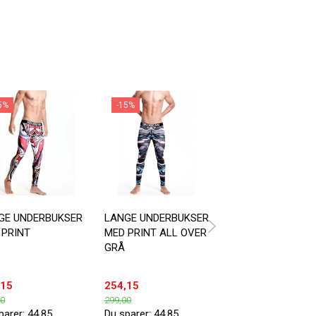
5%
-15%
-15%
GE UNDERBUKSER
LANGE UNDERBUKSER
LANGE UNDERBUK
 PRINT
MED PRINT ALL OVER
SORT OG HVID
GRÅ
,15
254,15
254,15
00
299,00
299,00
parer:
44,85
Du sparer:
44,85
Du sparer:
44,85