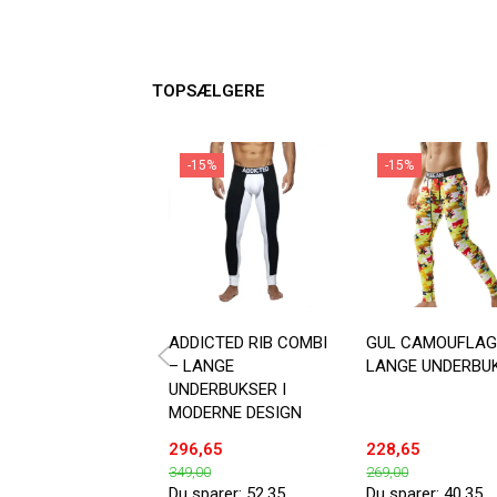
TOPSÆLGERE
-15%
-15%
ADDICTED RIB COMBI
GUL CAMOUFLAG
– LANGE
LANGE UNDERBU
UNDERBUKSER I
MODERNE DESIGN
296,65
228,65
349,00
269,00
Du sparer:
52,35
Du sparer:
40,35