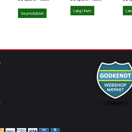
Læg i kurv
Læg
Se produktet
O
k