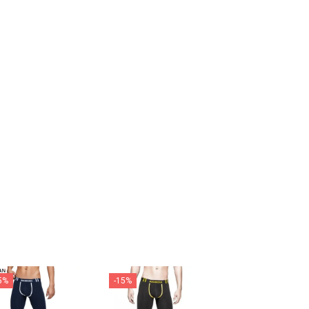
5%
-15%
-15%