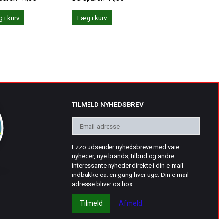
 i kurv
Læg i kurv
Læg i kurv
TILMELD NYHEDSBREV
Email-
adresse
Ezzo udsender nyhedsbreve med vare
nyheder, nye brands, tilbud og andre
interessante nyheder direkte i din e-mail
indbakke ca. en gang hver uge. Din e-mail
adresse bliver os hos.
Tilmeld
Afmeld