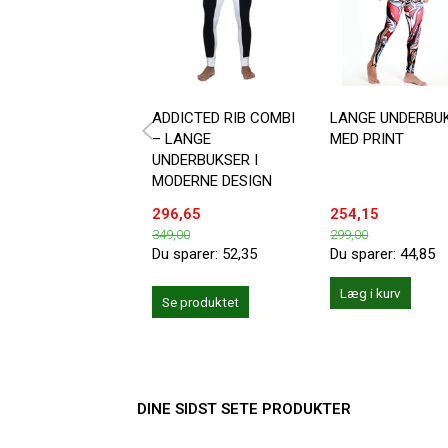
ADDICTED RIB COMBI
LANGE UNDERBU
– LANGE
MED PRINT
UNDERBUKSER I
MODERNE DESIGN
296,65
254,15
349,00
299,00
Du sparer:
52,35
Du sparer:
44,85
Læg i kurv
Se produktet
DINE SIDST SETE PRODUKTER