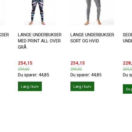
KSER
LANGE UNDERBUKSER
LANGE UNDERBUKSER
SEO
MED PRINT ALL OVER
SORT OG HVID
UND
GRÅ
254,15
254,15
228
299,00
299,00
269,
Du sparer:
44,85
Du sparer:
44,85
Du s
Læg i kurv
Læg i kurv
Se 