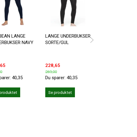
BEAN LANGE
LANGE UNDERBUKSER
LANGE UNDERBUK
ERBUKSER NAVY
SORTE/GUL
MED HJERTER
,65
228,65
228,65
00
269,00
269,00
parer:
40,35
Du sparer:
40,35
Du sparer:
40,35
Læg i kurv
produktet
Se produktet