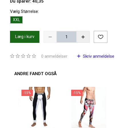
Du sparer:
40,35
Vælg
Størrelse:
XXL
Læg i kurv
0
anmeldelser
Skriv anmeldelse
ANDRE FANDT OGSÅ
-15%
-15%
-1