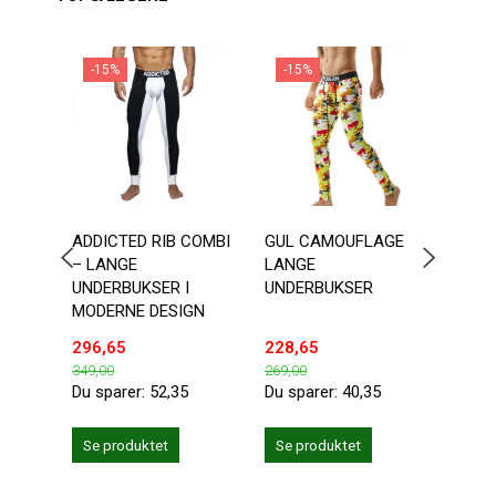
-15%
-15%
-1
ADDICTED RIB COMBI
GUL CAMOUFLAGE
RØD
– LANGE
LANGE
LAN
UNDERBUKSER I
UNDERBUKSER
UND
MODERNE DESIGN
296,65
228,65
228,
349,00
269,00
269,0
Du sparer:
52,35
Du sparer:
40,35
Du sp
Se produktet
Se produktet
Se 