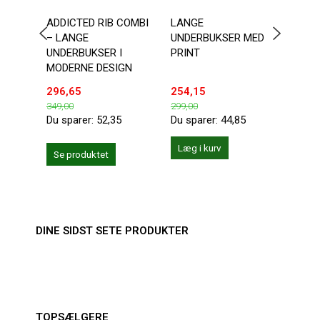
ADDICTED RIB COMBI
LANGE
LAN
– LANGE
UNDERBUKSER MED
UNDE
UNDERBUKSER I
PRINT
PRIN
MODERNE DESIGN
GRÅ
296,65
254,15
254,
349,00
299,00
299,0
Du sparer:
52,35
Du sparer:
44,85
Du sp
Læg i kurv
Læg 
Se produktet
DINE SIDST SETE PRODUKTER
TOPSÆLGERE