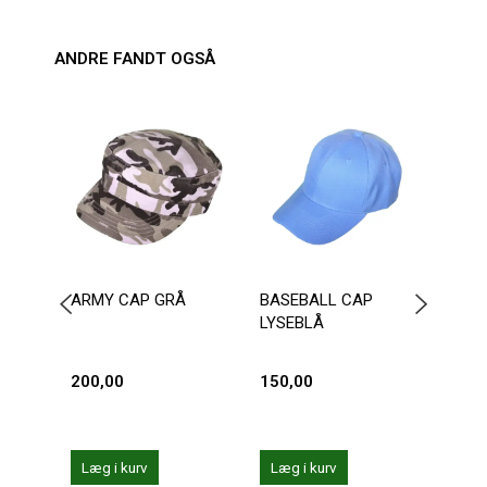
ANDRE FANDT OGSÅ
-2
ARMY CAP GRÅ
BASEBALL CAP
ANDR
LYSEBLÅ
TROP
200,00
150,00
159,
199,0
Du sp
Læg i kurv
Læg i kurv
Læg 