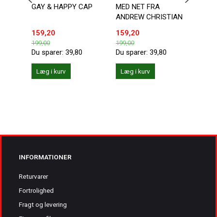
GAY & HAPPY CAP
MED NET FRA
BLOW
ANDREW CHRISTIAN
159,20
159,20
159,
199,00
199,00
199,0
Du sparer:
39,80
Du sparer:
39,80
Du sp
Læg i kurv
Læg i kurv
Læg 
INFORMATIONER
Returvarer
Fortrolighed
Fragt og levering