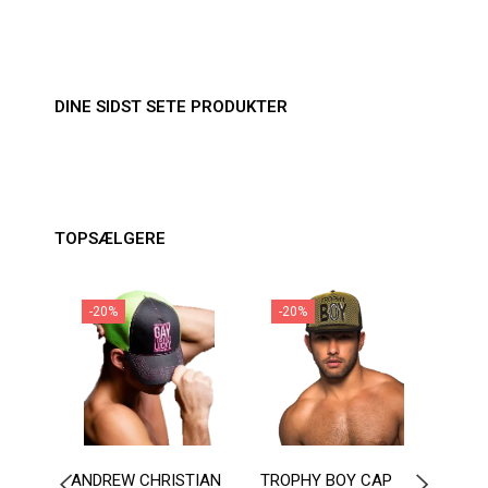
DINE SIDST SETE PRODUKTER
TOPSÆLGERE
-20%
-20%
-2
ANDREW CHRISTIAN
TROPHY BOY CAP
ANDR