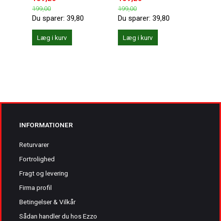
199,00
199,00
199,0
Du sparer:
39,80
Du sparer:
39,80
Du sp
Læg i kurv
Læg i kurv
Læg 
INFORMATIONER
Returvarer
Fortrolighed
Fragt og levering
Firma profil
Betingelser & Vilkår
Sådan handler du hos Ezzo