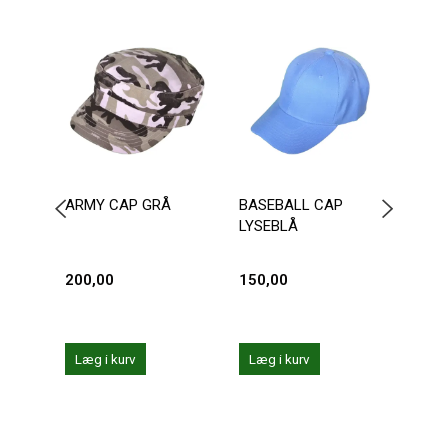
-2
ARMY CAP GRÅ
BASEBALL CAP
ANDR
LYSEBLÅ
TROP
200,00
150,00
159,
199,0
Du sp
Læg i kurv
Læg i kurv
Læg 