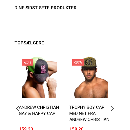
DINE SIDST SETE PRODUKTER
TOPSÆLGERE
-20%
-20%
-2
ANDREW CHRISTIAN
TROPHY BOY CAP
ANDR
GAY & HAPPY CAP
MED NET FRA
BLOW
ANDREW CHRISTIAN
159,20
159,20
159,