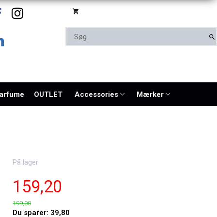
parfume
OUTLET
Accessories
Mærker
På lager
159,20
199,00
Du sparer:
39,80