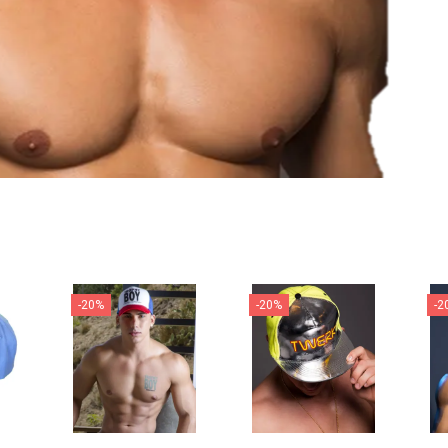
-20%
-20%
-2