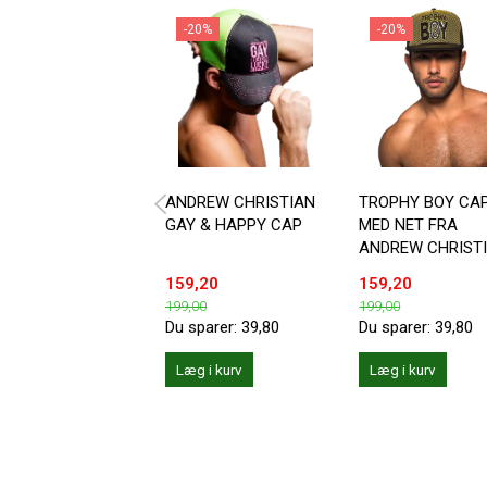
-20%
-20%
ANDREW CHRISTIAN
TROPHY BOY CA
GAY & HAPPY CAP
MED NET FRA
ANDREW CHRIST
159,20
159,20
199,00
199,00
Du sparer:
39,80
Du sparer:
39,80
Læg i kurv
Læg i kurv