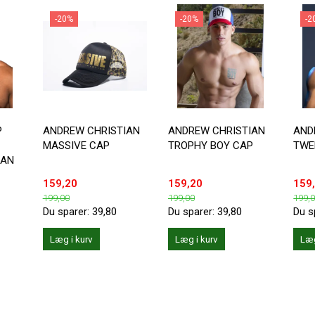
-20%
-20%
-2
P
ANDREW CHRISTIAN
ANDREW CHRISTIAN
AND
MASSIVE CAP
TROPHY BOY CAP
TWE
IAN
159,20
159,20
159
199,00
199,00
199,
Du sparer:
39,80
Du sparer:
39,80
Du s
Læg i kurv
Læg i kurv
Læg