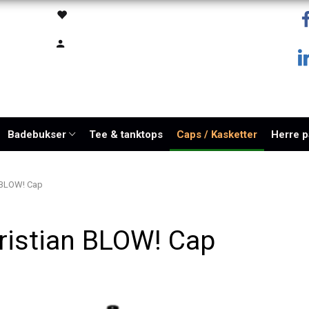
Badebukser
Tee & tanktops
Caps / Kasketter
Herre 
 BLOW! Cap
ristian BLOW! Cap