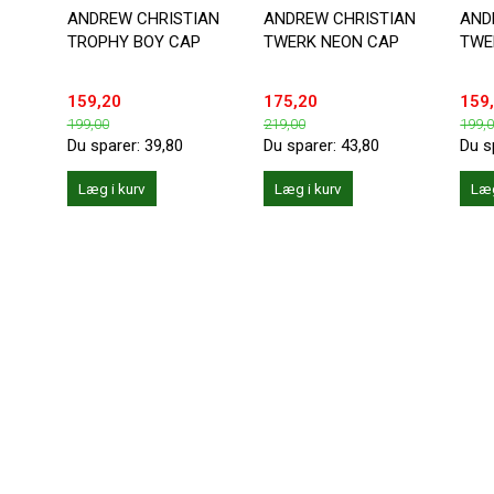
ANDREW CHRISTIAN
ANDREW CHRISTIAN
AND
TROPHY BOY CAP
TWERK NEON CAP
TWE
159,20
175,20
159
199,00
219,00
199,
Du sparer:
39,80
Du sparer:
43,80
Du s
Læg i kurv
Læg i kurv
Læg