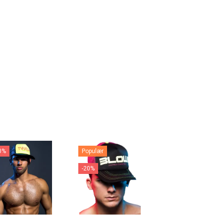
0%
Populær
-20%
-20%