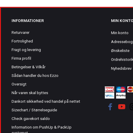
INFORMATIONER
MIN KONT
Returvarer
Min konto
Fortrolighed
Adressebog
Fragt og levering
Ønskeliste
Firma profil
Ordrehistori
Betingelser & Vilkår
Nyhedsbrev
Sådan handler du hos Ezzo
Oversigt
Når varen skal byttes
Dankort sikkerhed ved handel på nettet
Sizechart / Størrelseguide
Check gavekort saldo
Information om PushUp & PackUp
systemet