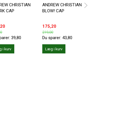
REW CHRISTIAN
ANDREW CHRISTIAN
ANDREW CHRISTI
RK CAP
BLOW! CAP
MASSIVE CAP
,20
175,20
159,20
00
219,00
199,00
parer:
39,80
Du sparer:
43,80
Du sparer:
39,80
 i kurv
Læg i kurv
Læg i kurv