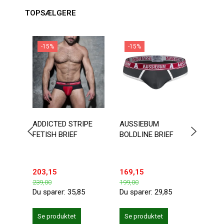
TOPSÆLGERE
-15%
-15%
-1
ADDICTED STRIPE
AUSSIEBUM
DOUB
FETISH BRIEF
BOLDLINE BRIEF
BOTT
203,15
169,15
203,
239,00
199,00
239,0
Du sparer:
35,85
Du sparer:
29,85
Du sp
Se produktet
Se produktet
Se 