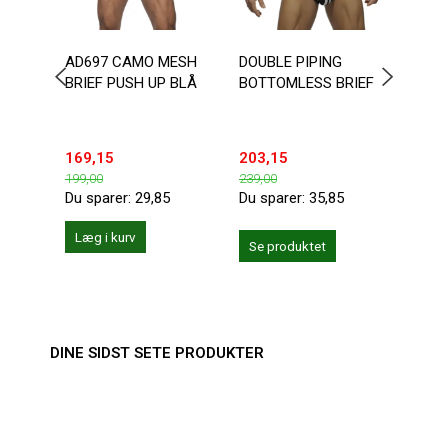
AD697 CAMO MESH
DOUBLE PIPING
AUS
BRIEF PUSH UP BLÅ
BOTTOMLESS BRIEF
BOLD
169,15
203,15
169,
199,00
239,00
199,0
Du sparer:
29,85
Du sparer:
35,85
Du sp
Læg i kurv
Se produktet
Se 
DINE SIDST SETE PRODUKTER