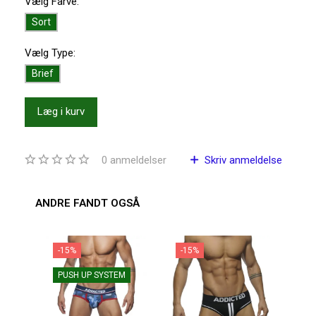
Vælg
Farve:
Sort
Vælg
Type:
Brief
Læg i kurv
0
anmeldelser
Skriv anmeldelse
ANDRE FANDT OGSÅ
-15%
-15%
-1
PUSH UP SYSTEM