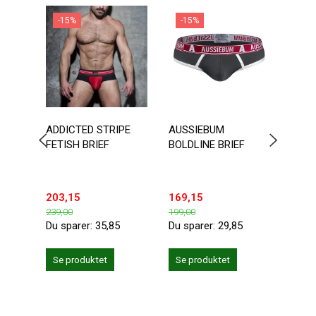
-15%
-15%
-1
ADDICTED STRIPE
AUSSIEBUM
DOUB
FETISH BRIEF
BOLDLINE BRIEF
BOTT
203,15
169,15
203,
239,00
199,00
239,0
Du sparer:
35,85
Du sparer:
29,85
Du sp
Se produktet
Se produktet
Se 