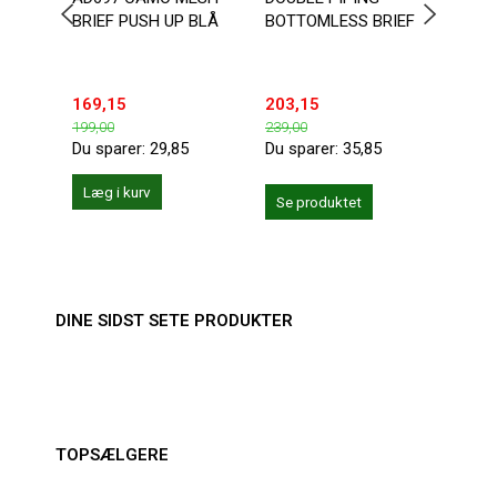
BRIEF PUSH UP BLÅ
BOTTOMLESS BRIEF
BOLD
169,15
203,15
169,
199,00
239,00
199,0
Du sparer:
29,85
Du sparer:
35,85
Du sp
Læg i kurv
Se produktet
Se 
DINE SIDST SETE PRODUKTER
TOPSÆLGERE