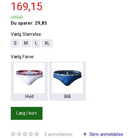
169,15
199,00
Du sparer:
29,85
Vælg
Størrelse:
S
M
L
XL
Vælg
Farve:
Hvid
Blå
Læg i kurv
0
anmeldelser
Skriv anmeldelse