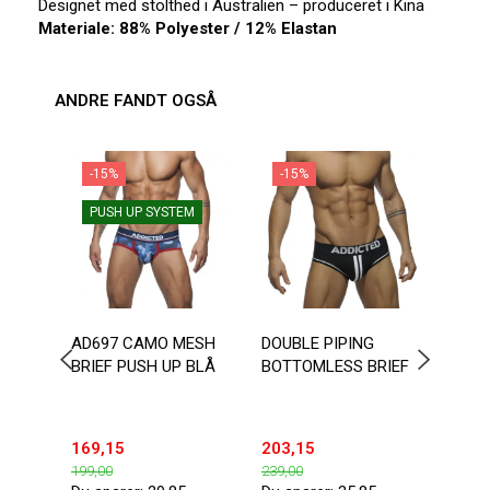
Designet med stolthed i Australien – produceret i Kina
Materiale: 88% Polyester / 12% Elastan
ANDRE FANDT OGSÅ
-15%
-15%
-1
PUSH UP SYSTEM
AD697 CAMO MESH
DOUBLE PIPING
AUS
BRIEF PUSH UP BLÅ
BOTTOMLESS BRIEF
BOLD
169,15
203,15
169,
199,00
239,00
199,0