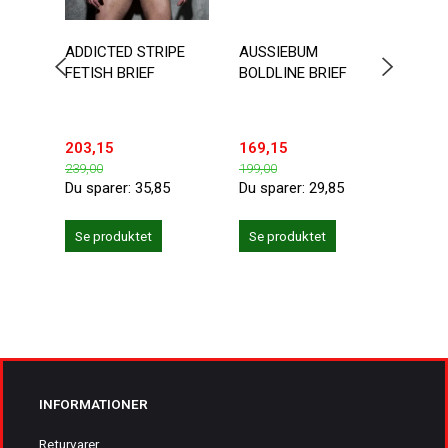
ADDICTED STRIPE
AUSSIEBUM
DOUB
FETISH BRIEF
BOLDLINE BRIEF
BOTT
203,15
169,15
203,
239,00
199,00
239,0
Du sparer:
35,85
Du sparer:
29,85
Du sp
Se produktet
Se produktet
Se 
INFORMATIONER
Returvarer