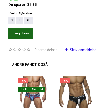
Du sparer:
35,85
Vælg
Størrelse:
S
L
XL
Læg i kurv
0
anmeldelser
Skriv anmeldelse
ANDRE FANDT OGSÅ
-15%
-15%
-1
PUSH UP SYSTEM