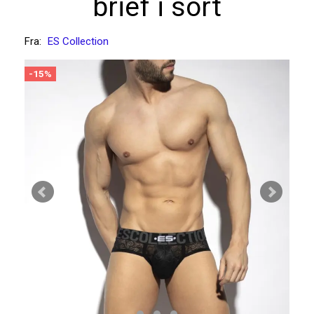
brief i sort
Fra:
ES Collection
-15%