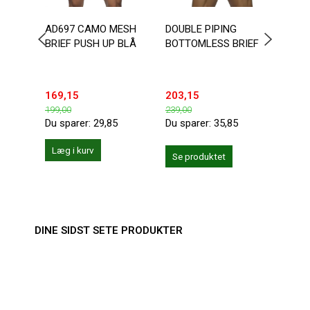
AD697 CAMO MESH
DOUBLE PIPING
AUS
BRIEF PUSH UP BLÅ
BOTTOMLESS BRIEF
BOLD
169,15
203,15
169,
199,00
239,00
199,0
Du sparer:
29,85
Du sparer:
35,85
Du sp
Læg i kurv
Se produktet
Se 
DINE SIDST SETE PRODUKTER