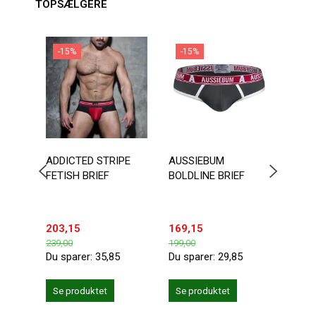
TOPSÆLGERE
-15%
-15%
-1
ADDICTED STRIPE
AUSSIEBUM
DOUB
FETISH BRIEF
BOLDLINE BRIEF
BOTT
203,15
169,15
203,
239,00
199,00
239,0
Du sparer:
35,85
Du sparer:
29,85
Du sp
Se produktet
Se produktet
Se 